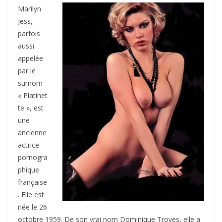
Marilyn
Jess,
parfois
aussi
appelée
par le
surnom
« Platinet
te », est
une
ancienne
actrice
pornogra
phique
française
. Elle est
née le 26
octobre 1959. De son vrai nom Dominique Troyes, elle a