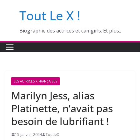
Passer
Tout Le X !
au
contenu
Biographie des actrices et camgirls. Et plus..
LES ACTRICES X FRANÇAISES
Marilyn Jess, alias
Platinette, n’avait pas
besoin de lubrifiant !
15 janvier 2024
ToutleX