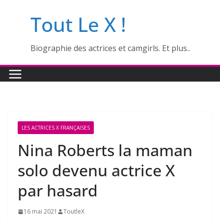
Passer
Tout Le X !
au
contenu
Biographie des actrices et camgirls. Et plus..
LES ACTRICES X FRANÇAISES
Nina Roberts la maman
solo devenu actrice X
par hasard
16 mai 2021
ToutleX