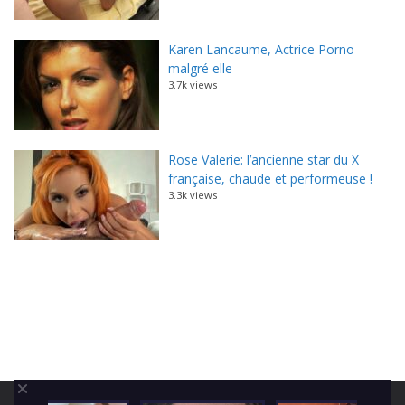
Karen Lancaume, Actrice Porno
malgré elle
3.7k views
Rose Valerie: l’ancienne star du X
française, chaude et performeuse !
3.3k views
Copyright © 2026
Tout Le X !
. Powered by
ColorMag
and