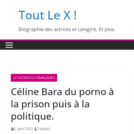
Passer
Tout Le X !
au
contenu
Biographie des actrices et camgirls. Et plus..
LES ACTRICES X FRANÇAISES
Céline Bara du porno à
la prison puis à la
politique.
2 avril 2021
ToutleX