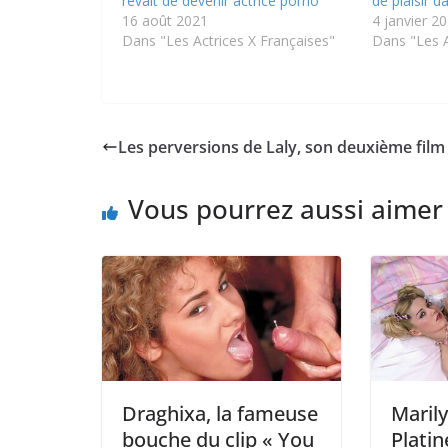
rêvait de devenir actrice porno
de plaisir d
16 août 2021
4 janvier 2
Dans "Les Actrices X Françaises"
Dans "Les A
Les perversions de Laly, son deuxième film
Vous pourrez aussi aimer
Draghixa, la fameuse
Marily
bouche du clip « You
Platin