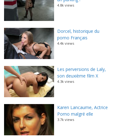
4.8k views
Dorcel, historique du
porno Français
4.4k views
Les perversions de Laly,
son deuxième film X
4.3k views
Karen Lancaume, Actrice
Porno malgré elle
3.7k views