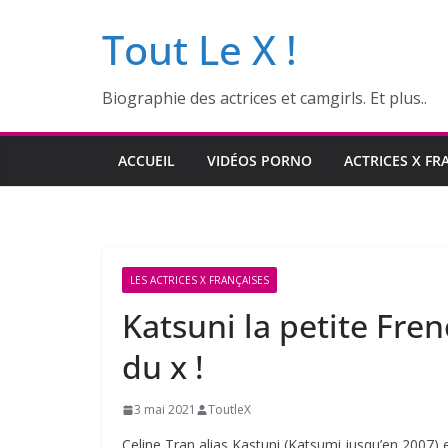
Passer
Tout Le X !
au
contenu
Biographie des actrices et camgirls. Et plus..
ACCUEIL
VIDÉOS PORNO
ACTRICES X FR
LES ACTRICES X FRANÇAISES
Katsuni la petite Fre
du x !
3 mai 2021
ToutleX
Celine Tran alias Kastuni (Katsumi jusqu’en 2007)