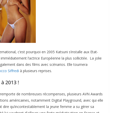
ternational, c’est pourquoi en 2005 Katsuni s’installe aux Etat-
t immédiatement l’actrice Européenne la plus sollicitée. La jolie
galement dans des films avec scénarios. Elle tournera
cco Siffredi
à plusieurs reprises.
 à 2013 !
elle remporte de nombreuses récompenses, plusieurs AVN Awards
ctions américaines, notamment Digital Playground, avec qui elle
eut dire qu’incontestablement la jeune femme a su gérer sa
ité lui vaudront d’ailleurs une forte médiatisation en France et