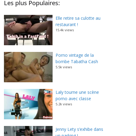
Les plus Populaires:
Elle retire sa culotte au
restaurant !
15.4k views
Porno vintage de la
bombe Tabatha Cash
5.5k views
Laly tourne une scène
porno avec classe
5.2k views
Jenny Lety s’exhibe dans
un parking !