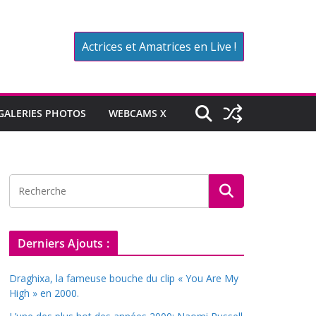
Actrices et Amatrices en Live !
 GALERIES PHOTOS
WEBCAMS X
Derniers Ajouts :
Draghixa, la fameuse bouche du clip « You Are My
High » en 2000.