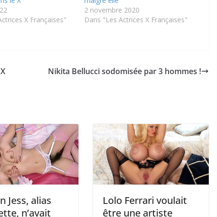
ans le X
malgré elle
022
2 novembre 2020
ctrices X Françaises"
Dans "Les Actrices X Françaises"
 X
Nikita Bellucci sodomisée par 3 hommes !
n Jess, alias
Lolo Ferrari voulait
ette, n’avait
être une artiste