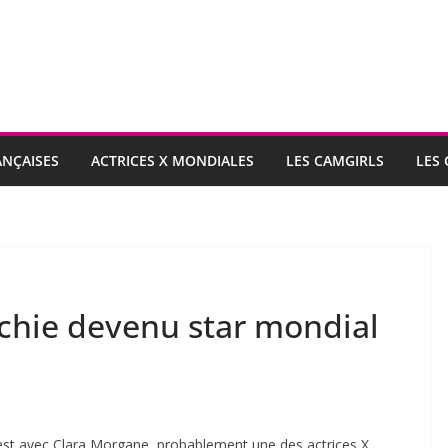
ANÇAISES
ACTRICES X MONDIALES
LES CAMGIRLS
LES
nchie devenu star mondial
 est avec Clara Morgane, probablement une des actrices X